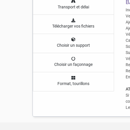
B
Transport et délai
In
Ve
Aj
Télécharger vos fichiers
Aj
Vé
Ca
Choisir un support
So
Su
Vé
Choisir un façonnage
Re
Re
En
Format, tourillons
AT
Si
co
Le