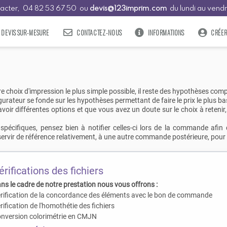
tacter,
04
82
53
67
50
ou
devis@123imprim.com
du lundi au vendr
DEVIS SUR-MESURE
CONTACTEZ-NOUS
INFORMATIONS
CRÉE
 choix d'impression le plus simple possible, il reste des hypothèses compl
igurateur se fonde sur les hypothèses permettant de faire le prix le plus ba
r différentes options et que vous avez un doute sur le choix à retenir,
écifiques, pensez bien à notifier celles-ci lors de la commande afi
rvir de référence relativement, à une autre commande postérieure, pour 
érifications des fichiers
ns le cadre de notre prestation nous vous offrons :
rification de la concordance des éléments avec le bon de commande
rification de l'homothétie des fichiers
nversion colorimétrie en CMJN