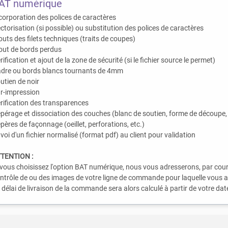
AT numérique
corporation des polices de caractères
ctorisation (si possible) ou substitution des polices de caractères
outs des filets techniques (traits de coupes)
out de bords perdus
rification et ajout de la zone de sécurité (si le fichier source le permet)
dre ou bords blancs tournants de 4mm
utien de noir
r-impression
rification des transparences
pérage et dissociation des couches (blanc de soutien, forme de découpe, l
pères de façonnage (oeillet, perforations, etc.)
voi d'un fichier normalisé (format pdf) au client pour validation
TENTION :
 vous choisissez l'option BAT numérique, nous vous adresserons, par cou
ntrôle de ou des images de votre ligne de commande pour laquelle vous av
 délai de livraison de la commande sera alors calculé à partir de votre d